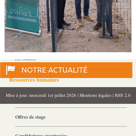
MJPM
Placement familial spécialisé
Pôle Hébergement Collectif
Le Moulin du Vaisseau
La Verdière
Les Sources
Ressources humaines
Mise à jour :mercredi 1er juillet 2026 |
Mentions légales
|
RSS 2.0
Offres d’emploi
Offres de stage
Candidatures spontanées