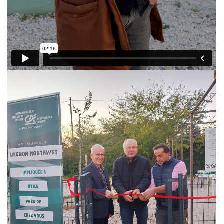
Les Pôles
Pôle Socio-­Éducatif
Service de Prévention spécialisée territorialisée
Pôle Milieu Ouvert
SIE
AEMO
AEMO H
Pôle Protection et Soutien Familial
Médiation familiale
VPT
AGBF