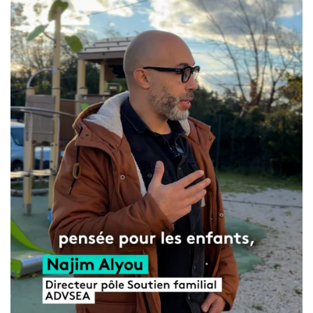
Gouvernance
Conseil d’administration
Le siège
Son équipe
Ses locaux
Son histoire
Ses missions, son objet
Rapports d’activité