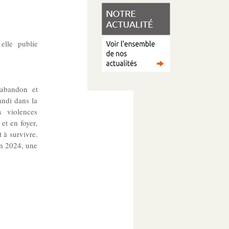
lle publie
’abandon et
andi dans la
s violences
et en foyer,
t à survivre.
En 2024, une