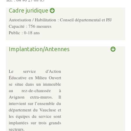
Les Pôles
Cadre juridique
Autorisation / Habilitation : Conseil départemental et PJJ
Pôle Socio-­Éducatif
Capacité : 756 mesures
Public : 0-18 ans
Service de Prévention spécialisée territorialisée
Implantation/Antennes
Pôle Milieu Ouvert
SIE
AEMO
Le service d’Action
Éducative en Milieu Ouvert
AEMO H
se situe dans un immeuble
au rez-de-chaussée à
Avignon extra-muros. Il
Pôle Protection et Soutien Familial
intervient sur l’ensemble du
Médiation familiale
département du Vaucluse et
VPT
les équipes du service sont
implantées sur trois grands
AGBF
secteurs.