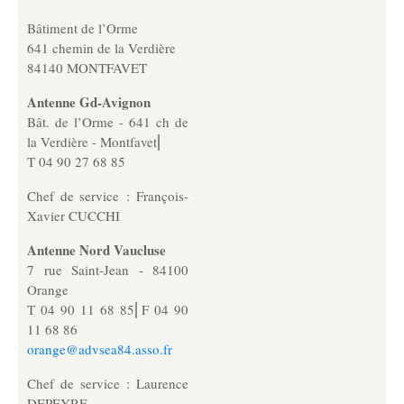
MJPM
Bâtiment de l’Orme
Placement familial spécialisé
641 chemin de la Verdière
84140 MONTFAVET
Pôle Hébergement Collectif
Antenne Gd-Avignon
Le Moulin du Vaisseau
Bât. de l’Orme - 641 ch de
la Verdière - Montfavet⎜
La Verdière
T 04 90 27 68 85
Les Sources
Chef de service : François-
Xavier CUCCHI
Ressources humaines
Antenne Nord Vaucluse
7 rue Saint-Jean - 84100
Offres d’emploi
Orange
T 04 90 11 68 85⎜F 04 90
11 68 86
Offres de stage
orange@advsea84.asso.fr
Chef de service : Laurence
Candidatures spontanées
DEPEYRE