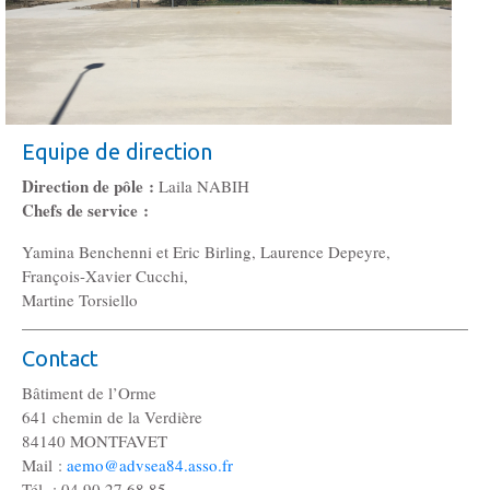
Gouvernance
Conseil d’administration
Le siège
Equipe de direction
Son équipe
Direction de pôle :
Laila NABIH
Chefs de service :
Ses locaux
Yamina Benchenni et Eric Birling, Laurence Depeyre,
François-Xavier Cucchi,
Martine Torsiello
Son histoire
Contact
Ses missions, son objet
Bâtiment de l’Orme
641 chemin de la Verdière
84140 MONTFAVET
Rapports d’activité
Mail :
aemo@advsea84.asso.fr
Tél. : 04 90 27 68 85