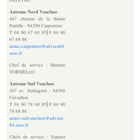
Antenne Nord Vaucluse
Note de l’index égalité hommes femmes
447 chemin de la Sainte
Famille - 84200 Carpentras
T 04 90 67 68 85⎜F 04 90
Actualités
67 68 86
aemo.carpentras@advsea84.
asso.fr
Nos actualités
Chef de service : Martine
TORSIELLO
Contact
Antenne Sud Vaucluse
267 av. Stalingrad - 84300
Cavaillon
Nous soutenir
T 04 90 78 68 85⎜F 04 90
78 68 86
aemo.sudvaucluse@advsea
84.asso.fr
Chefs de service : Yamina