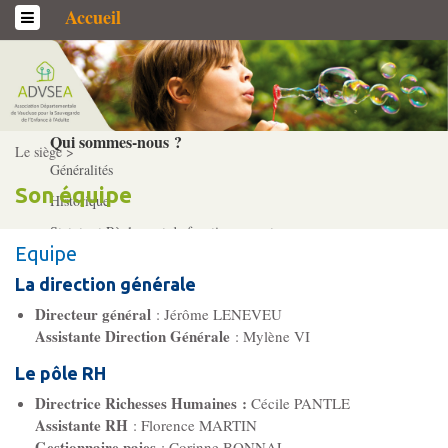
Accueil
L’association
Qui sommes-­nous ?
Le siège >
Généralités
Son équipe
Historique
Statuts et Règlement de fonctionnement
Equipe
La direction générale
Nos partenaires
Directeur général
: Jérôme LENEVEU
Institutionnels
Assistante Direction Générale
: Mylène VI
Acteurs
Le pôle RH
Professionnels
Directrice
Richesses
Humaines
:
Cécile PANTLE
Assistante RH
: Florence MARTIN
Gestionnaire paies
: Corinne BONNAL