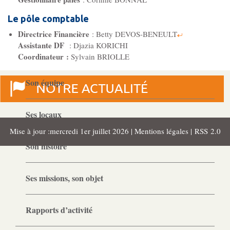
Gouvernance
Conseil d’administration
Le pôle comptable
Directrice Financière
: Betty DEVOS-BENEULT
Assistante DF
: Djazia KORICHI
Le siège
Coordinateur :
Sylvain BRIOLLE
Son équipe
Ses locaux
Mise à jour :mercredi 1er juillet 2026 |
Mentions légales
|
RSS 2.0
Son histoire
Ses missions, son objet
Rapports d’activité