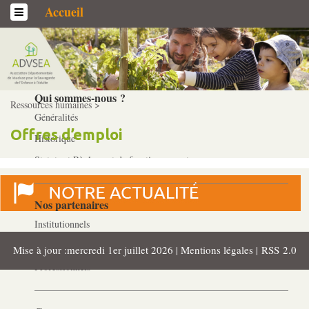
Accueil
L’association
Qui sommes-­nous ?
Ressources humaines >
Généralités
Offres d’emploi
Historique
Statuts et Règlement de fonctionnement
Nos partenaires
Institutionnels
Acteurs
Mise à jour :mercredi 1er juillet 2026 |
Mentions légales
|
RSS 2.0
Professionnels