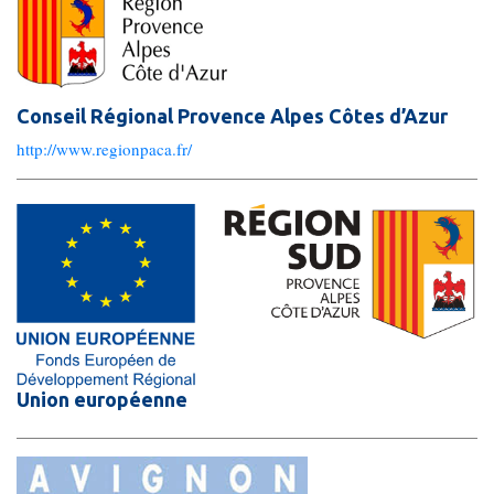
MJPM
Placement familial spécialisé
Pôle Hébergement Collectif
Conseil Régional Provence Alpes Côtes d’Azur
Le Moulin du Vaisseau
http://www.regionpaca.fr/
La Verdière
Les Sources
Ressources humaines
Offres d’emploi
Union européenne
Offres de stage
Candidatures spontanées