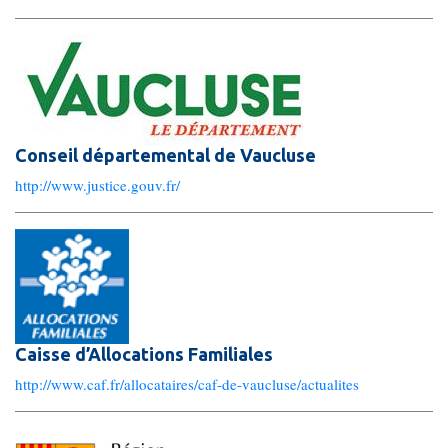
Les Pôles
Pôle Socio-­Éducatif
Service de Prévention spécialisée territorialisée
Conseil départemental de Vaucluse
Pôle Milieu Ouvert
http://www.justice.gouv.fr/
SIE
AEMO
AEMO H
Pôle Protection et Soutien Familial
Caisse d’Allocations Familiales
Médiation familiale
http://www.caf.fr/allocataires/caf-de-vaucluse/actualites
VPT
AGBF