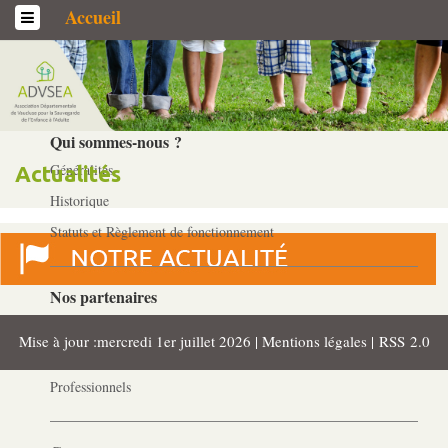
Accueil
L’association
Qui sommes-­nous ?
Généralités
Actualités
Historique
Statuts et Règlement de fonctionnement
Nos partenaires
Institutionnels
Mise à jour :mercredi 1er juillet 2026 |
Mentions légales
|
RSS 2.0
Acteurs
Professionnels