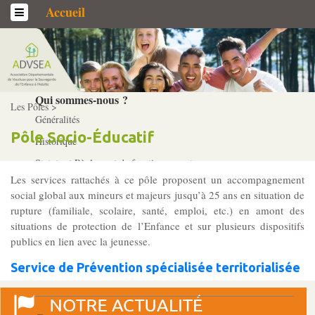
Accueil
L’association
Qui sommes-­nous ?
Les Pôles >
Généralités
Pôle Socio-­Éducatif
Historique
Statuts et Règlement de fonctionnement
Les services rattachés à ce pôle proposent un accompagnement
social global aux mineurs et majeurs jusqu’à 25 ans en situation de
Nos partenaires
rupture (familiale, scolaire, santé, emploi, etc.) en amont des
situations de protection de l’Enfance et sur plusieurs dispositifs
Institutionnels
publics en lien avec la jeunesse.
Acteurs
Service de Prévention spécialisée territorialisée
Professionnels