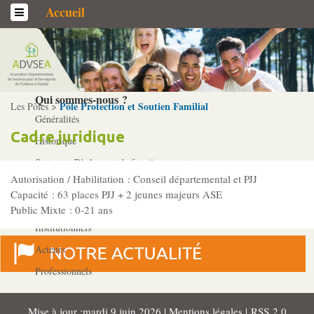
Accueil
L’association
Qui sommes-­nous ?
Pôle Protection et Soutien Familial
Les Pôles >
Généralités
Cadre juridique
Historique
Statuts et Règlement de fonctionnement
Autorisation / Habilitation : Conseil départemental et PJJ
Capacité : 63 places PJJ + 2 jeunes majeurs ASE
Nos partenaires
Public Mixte : 0-21 ans
Institutionnels
Acteurs
Professionnels
Mise à jour :mardi 9 juin 2026 |
Mentions légales
|
RSS 2.0