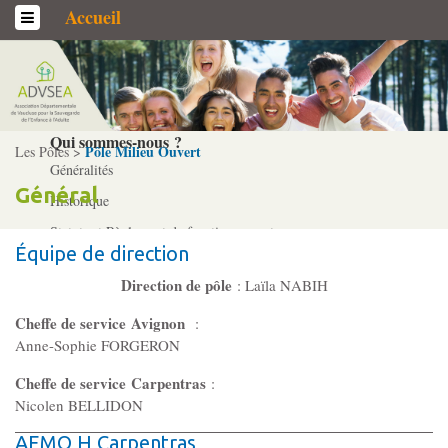
Accueil
L’association
Qui sommes-­nous ?
Pôle Milieu Ouvert
Les Pôles >
Généralités
Général
Historique
Statuts et Règlement de fonctionnement
Équipe de direction
Direction de pôle
: Laïla NABIH
Nos partenaires
Cheffe de service Avignon
:
Institutionnels
Anne-Sophie FORGERON
Acteurs
Cheffe de service
Carpentras
:
Professionnels
Nicolen BELLIDON
AEMO H Carpentras