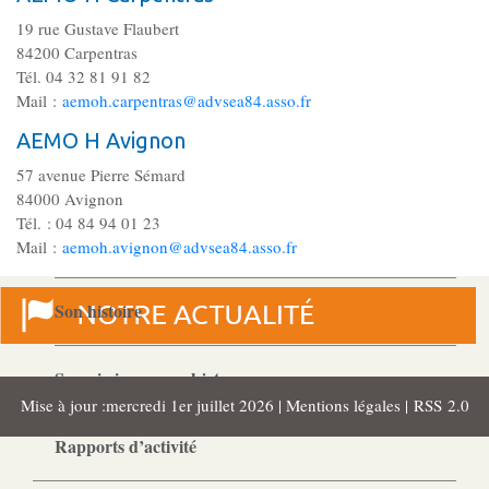
Gouvernance
19 rue Gustave Flaubert
Conseil d’administration
84200 Carpentras
Tél. 04 32 81 91 82
Mail :
aemoh.carpentras@advsea84.asso.fr
Le siège
AEMO H Avignon
Son équipe
57 avenue Pierre Sémard
84000 Avignon
Tél. : 04 84 94 01 23
Ses locaux
Mail :
aemoh.avignon@advsea84.asso.fr
Son histoire
Ses missions, son objet
Mise à jour :mercredi 1er juillet 2026 |
Mentions légales
|
RSS 2.0
Rapports d’activité