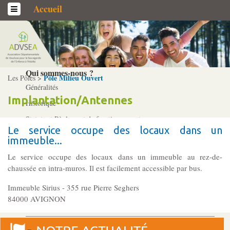
Accueil
L’association
Qui sommes-­nous ?
Pôle Milieu Ouvert
Les Pôles >
Généralités
Implantation/Antennes
Historique
Statuts et Règlement de fonctionnement
Le service occupe des locaux dans un
immeuble...
Nos partenaires
Le service occupe des locaux dans un immeuble au rez-de-
Institutionnels
chaussée en intra-muros. Il est facilement accessible par bus.
Acteurs
Immeuble Sirius - 355 rue Pierre Seghers
Professionnels
84000 AVIGNON