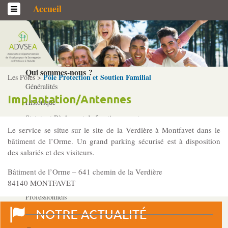
Accueil
L’association
Qui sommes-­nous ?
Pôle Protection et Soutien Familial
Les Pôles >
Généralités
Implantation/Antennes
Historique
Statuts et Règlement de fonctionnement
Le service se situe sur le site de la Verdière à Montfavet dans le
bâtiment de l’Orme. Un grand parking sécurisé est à disposition
Nos partenaires
des salariés et des visiteurs.
Institutionnels
Bâtiment de l’Orme – 641 chemin de la Verdière
Acteurs
84140 MONTFAVET
Professionnels