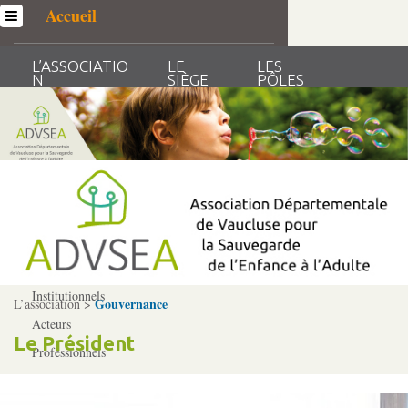
Accueil
L’ASSOCIATIO
LE
LES
L’association
N
SIÈGE
PÔLES
RESSOURCES
ACTUALIT
HUMAINES
ÉS
Qui sommes-­nous ?
Généralités
Historique
Statuts et Règlement de fonctionnement
Nos partenaires
Institutionnels
Gouvernance
L’association >
Acteurs
Le Président
Professionnels