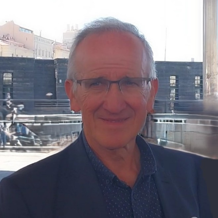
Gouvernance
Conseil d’administration
Le siège
Son équipe
Ses locaux
Son histoire
Ses missions, son objet
Rapports d’activité