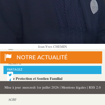
Les Pôles
Pôle Socio-­Éducatif
Service de Prévention spécialisée territorialisée
Pôle Milieu Ouvert
Jean-Yves CHEMIN
SIE
AEMO
AEMO H
PARTAGEZ
Pôle Protection et Soutien Familial
Médiation familiale
Mise à jour :mercredi 1er juillet 2026 |
Mentions légales
|
RSS 2.0
VPT
AGBF