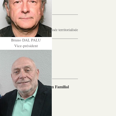
Les Pôles
Pôle Socio-­Éducatif
Service de Prévention spécialisée territorialisée
Bruno DAL PALU
Vice-président
Pôle Milieu Ouvert
SIE
AEMO
AEMO H
Pôle Protection et Soutien Familial
Médiation familiale
VPT
AGBF