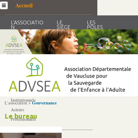
Accueil
L’ASSOCIATIO
LE
LES
L’association
N
SIÈGE
PÔLES
RESSOURCES
ACTUALIT
HUMAINES
ÉS
Qui sommes-­nous ?
Généralités
Historique
Statuts et Règlement de fonctionnement
Nos partenaires
Institutionnels
Gouvernance
L’association >
Acteurs
Le bureau
Professionnels