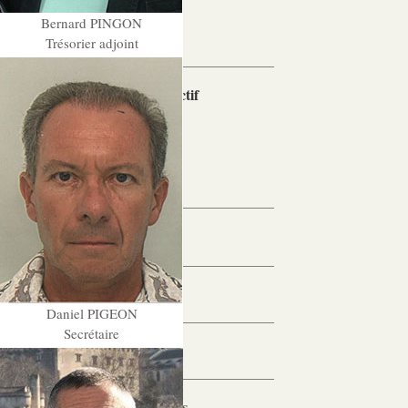
MJPM
Bernard PINGON
Placement familial spécialisé
Trésorier adjoint
Pôle Hébergement Collectif
Le Moulin du Vaisseau
La Verdière
Les Sources
Ressources humaines
Offres d’emploi
Daniel PIGEON
Secrétaire
Offres de stage
Candidatures spontanées