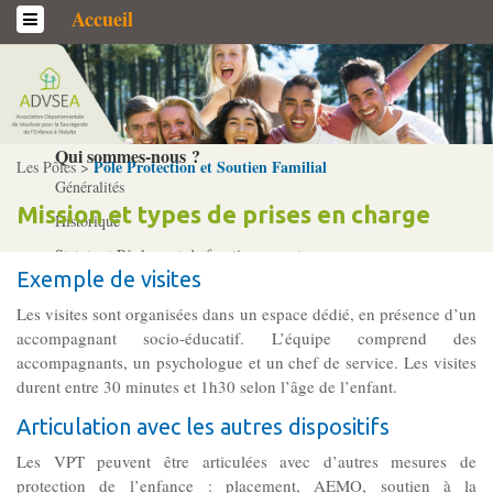
Accueil
L’association
Qui sommes-­nous ?
Pôle Protection et Soutien Familial
Les Pôles >
Généralités
Mission et types de prises en charge
Historique
Statuts et Règlement de fonctionnement
Exemple de visites
Les visites sont organisées dans un espace dédié, en présence d’un
Nos partenaires
accompagnant socio-éducatif. L’équipe comprend des
Institutionnels
accompagnants, un psychologue et un chef de service. Les visites
durent entre 30 minutes et 1h30 selon l’âge de l’enfant.
Acteurs
Articulation avec les autres dispositifs
Professionnels
Les VPT peuvent être articulées avec d’autres mesures de
protection de l’enfance : placement, AEMO, soutien à la