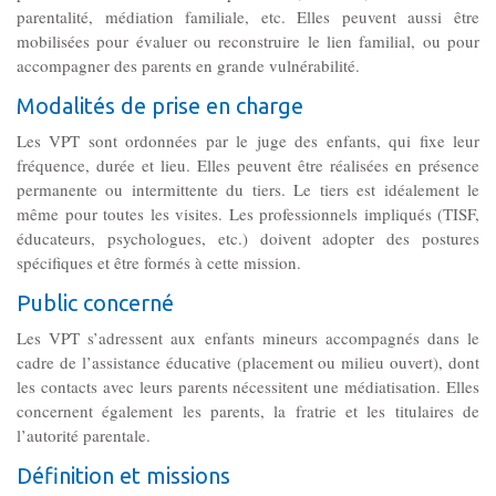
Gouvernance
parentalité, médiation familiale, etc. Elles peuvent aussi être
Conseil d’administration
mobilisées pour évaluer ou reconstruire le lien familial, ou pour
accompagner des parents en grande vulnérabilité.
Modalités de prise en charge
Le siège
Les VPT sont ordonnées par le juge des enfants, qui fixe leur
fréquence, durée et lieu. Elles peuvent être réalisées en présence
Son équipe
permanente ou intermittente du tiers. Le tiers est idéalement le
même pour toutes les visites. Les professionnels impliqués (TISF,
éducateurs, psychologues, etc.) doivent adopter des postures
Ses locaux
spécifiques et être formés à cette mission.
Public concerné
Son histoire
Les VPT s’adressent aux enfants mineurs accompagnés dans le
cadre de l’assistance éducative (placement ou milieu ouvert), dont
Ses missions, son objet
les contacts avec leurs parents nécessitent une médiatisation. Elles
concernent également les parents, la fratrie et les titulaires de
l’autorité parentale.
Rapports d’activité
Définition et missions