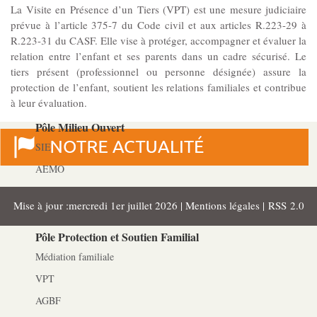
La Visite en Présence d’un Tiers (VPT) est une mesure judiciaire
Les Pôles
prévue à l’article 375-7 du Code civil et aux articles R.223-29 à
R.223-31 du CASF. Elle vise à protéger, accompagner et évaluer la
relation entre l’enfant et ses parents dans un cadre sécurisé. Le
Pôle Socio-­Éducatif
tiers présent (professionnel ou personne désignée) assure la
Service de Prévention spécialisée territorialisée
protection de l’enfant, soutient les relations familiales et contribue
à leur évaluation.
Pôle Milieu Ouvert
SIE
AEMO
AEMO H
Mise à jour :mercredi 1er juillet 2026 |
Mentions légales
|
RSS 2.0
Pôle Protection et Soutien Familial
Médiation familiale
VPT
AGBF