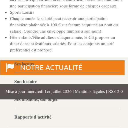
Gouvernance
une participation financière sous forme de chèques cadeaux.
Conseil d’administration
Sports Loisirs
Chaque année le salarié peut recevoir une participation
financière plafonnée à 100 € sur facture acquittée au nom du
Le siège
salarié. (Joindre une enveloppe timbrée à son nom)
Fête enfants/Fête adultes : chaque année, le CE propose un
diner dansant festif aux salariés. Pour les conjoints un tarif
Son équipe
préférentiel est proposé.
Ses locaux
Son histoire
Mise à jour :mercredi 1er juillet 2026 |
Mentions légales
|
RSS 2.0
Ses missions, son objet
Rapports d’activité