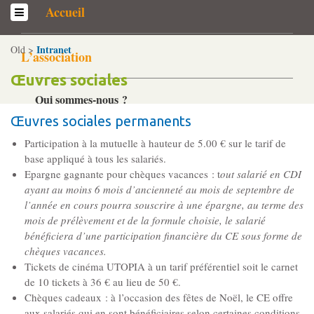
Accueil
Intranet
Old >
L’association
Œuvres sociales
Qui sommes-­nous ?
Généralités
Œuvres sociales permanents
Historique
Participation à la mutuelle à hauteur de 5.00 € sur le tarif de
base appliqué à tous les salariés.
Statuts et Règlement de fonctionnement
Epargne gagnante pour chèques vacances : t
out salarié en CDI
ayant au moins 6 mois d’ancienneté au mois de septembre de
l’année en cours pourra souscrire à une épargne, au terme des
Nos partenaires
mois de prélèvement et de la formule choisie, le salarié
Institutionnels
bénéficiera d’une participation financière du CE sous forme de
Acteurs
chèques vacances.
Tickets de cinéma UTOPIA à un tarif préférentiel soit le carnet
Professionnels
de 10 tickets à 36 € au lieu de 50 €.
Chèques cadeaux : à l’occasion des fêtes de Noël, le CE offre
aux salariés qui en sont bénéficiaires selon certaines conditions,