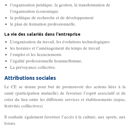
Gouvernance
l’organisation juridique, la gestion, la transformation de
Conseil d’administration
l’organisation économique
la politique de recherche et de développement
le plan de formation professionnelle.
Le siège
La vie des salariés dans l’entreprise
L’organisation du travail, les évolutions technologiques
Son équipe
les horaires et l’aménagement du temps de travail
l’emploi et les licenciements
l’égalité professionnelle homme/femme.
Ses locaux
La prévoyance collective.
Attributions sociales
Son histoire
Le CE se donne pour but de promouvoir des actions liées à la
santé (participation mutuelle) de favoriser l’esprit associatif et de
créer du lien entre les différents services et établissements (repas,
Ses missions, son objet
festivités colllectives)
Il souhaite également favoriser l’accès à la culture, aux sports, aux
Rapports d’activité
loisirs.