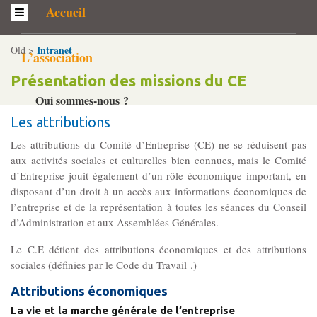
Accueil
Intranet
Old >
L’association
Présentation des missions du CE
Qui sommes-­nous ?
Généralités
Les attributions
Historique
Les attributions du Comité d’Entreprise (CE) ne se réduisent pas
aux activités sociales et culturelles bien connues, mais le Comité
Statuts et Règlement de fonctionnement
d’Entreprise jouit également d’un rôle économique important, en
disposant d’un droit à un accès aux informations économiques de
l’entreprise et de la représentation à toutes les séances du Conseil
Nos partenaires
d’Administration et aux Assemblées Générales.
Institutionnels
Le C.E détient des attributions économiques et des attributions
Acteurs
sociales (définies par le Code du Travail .)
Professionnels
Attributions économiques
La vie et la marche générale de l’entreprise