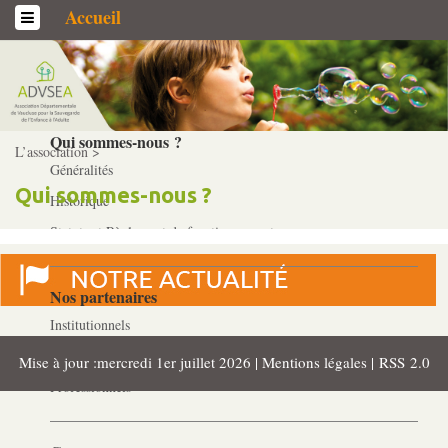
Accueil
L’association
Qui sommes-­nous ?
L’association >
Généralités
Qui sommes-­nous ?
Historique
Statuts et Règlement de fonctionnement
Nos partenaires
Institutionnels
Acteurs
Mise à jour :mercredi 1er juillet 2026 |
Mentions légales
|
RSS 2.0
Professionnels