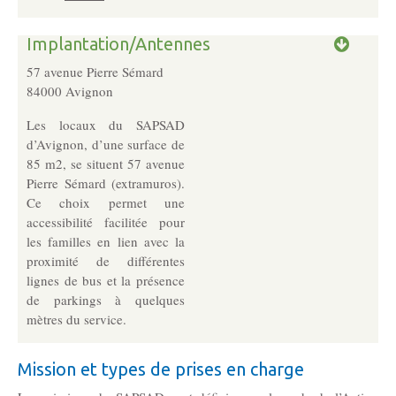
Les Pôles
Implantation/Antennes
57 avenue Pierre Sémard
Pôle Socio-­Éducatif
84000 Avignon
Service de Prévention spécialisée territorialisée
Les locaux du SAPSAD
d’Avignon, d’une surface de
Pôle Milieu Ouvert
85 m2, se situent 57 avenue
Pierre Sémard (extramuros).
SIE
Ce choix permet une
AEMO
accessibilité facilitée pour
AEMO H
les familles en lien avec la
proximité de différentes
lignes de bus et la présence
Pôle Protection et Soutien Familial
de parkings à quelques
mètres du service.
Médiation familiale
VPT
Mission et types de prises en charge
AGBF