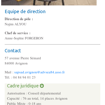
Gouvernance
Conseil d’administration
Equipe de direction
Direction de pôle :
Le siège
Najim ALYOU
Chef de service :
Son équipe
Anne-Sophie FORGERON
Contact
Ses locaux
57 avenue Pierre Sémard
84000 Avignon
Son histoire
Mail :
sapsad.avignon@advsea84.asso.fr
Tél. : 04 84 94 01 23
Ses missions, son objet
Cadre juridique
Autorisation : Conseil départemental
Rapports d’activité
Capacité : 76 au total, 14 places Avignon
Public
Mixte :
0-18 ans