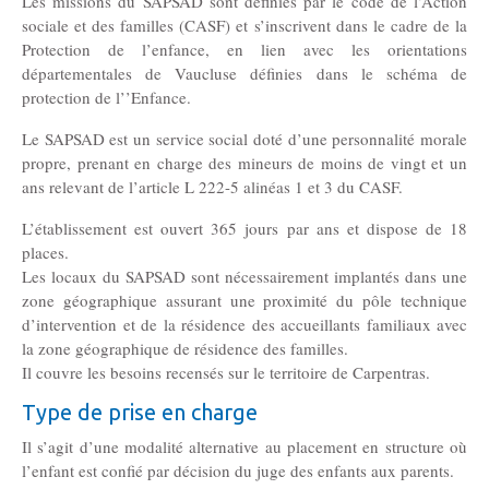
Les missions du SAPSAD sont définies par le code de l’Action
MJPM
sociale et des familles (CASF) et s’inscrivent dans le cadre de la
Placement familial spécialisé
Protection de l’enfance, en lien avec les orientations
départementales de Vaucluse définies dans le schéma de
protection de l’’Enfance.
Pôle Hébergement Collectif
Le SAPSAD est un service social doté d’une personnalité morale
Le Moulin du Vaisseau
propre, prenant en charge des mineurs de moins de vingt et un
La Verdière
ans relevant de l’article L 222-5 alinéas 1 et 3 du CASF.
Les Sources
L’établissement est ouvert 365 jours par ans et dispose de 18
places.
Les locaux du SAPSAD sont nécessairement implantés dans une
Ressources humaines
zone géographique assurant une proximité du pôle technique
d’intervention et de la résidence des accueillants familiaux avec
la zone géographique de résidence des familles.
Offres d’emploi
Il couvre les besoins recensés sur le territoire de Carpentras.
Type de prise en charge
Offres de stage
Il s’agit d’une modalité alternative au placement en structure où
l’enfant est confié par décision du juge des enfants aux parents.
Candidatures spontanées