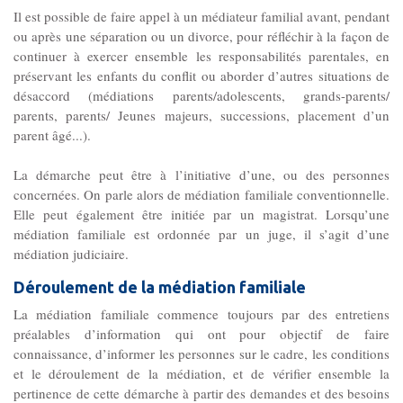
Il est possible de faire appel à un médiateur familial avant, pendant
Les Pôles
ou après une séparation ou un divorce, pour réfléchir à la façon de
continuer à exercer ensemble les responsabilités parentales, en
préservant les enfants du conflit ou aborder d’autres situations de
Pôle Socio-­Éducatif
désaccord (médiations parents/adolescents, grands-parents/
Service de Prévention spécialisée territorialisée
parents, parents/ Jeunes majeurs, successions, placement d’un
parent âgé...).
Pôle Milieu Ouvert
La démarche peut être à l’initiative d’une, ou des personnes
SIE
concernées. On parle alors de médiation familiale conventionnelle.
Elle peut également être initiée par un magistrat. Lorsqu’une
AEMO
médiation familiale est ordonnée par un juge, il s’agit d’une
AEMO H
médiation judiciaire.
Déroulement de la médiation familiale
Pôle Protection et Soutien Familial
La médiation familiale commence toujours par des entretiens
Médiation familiale
préalables d’information qui ont pour objectif de faire
connaissance, d’informer les personnes sur le cadre, les conditions
VPT
et le déroulement de la médiation, et de vérifier ensemble la
AGBF
pertinence de cette démarche à partir des demandes et des besoins