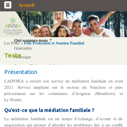
Accueil
L’association
Qui sommes-­nous ?
Pôle Protection et Soutien Familial
Les Pôles >
Généralités
Texte
Historique
Statuts et Règlement de fonctionnement
Présentation
L’ADVSEA a ouvert son service de médiation familiale en avril
Nos partenaires
2021. Service implanté sur le secteur du Vaucluse et plus
Institutionnels
précisément sur les communes d’Avignon (Montfavet) et
Le Pontet.
Acteurs
Professionnels
Qu’est-ce que la médiation familiale ?
La médiation familiale est un temps d’échange, d’écoute et de
négociation qui permet d’aborder les problèmes liés à un conflit