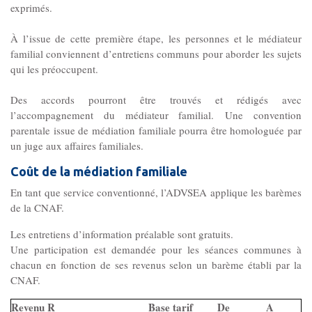
MJPM
exprimés.
Placement familial spécialisé
À l’issue de cette première étape, les personnes et le médiateur
familial conviennent d’entretiens communs pour aborder les sujets
qui les préoccupent.
Pôle Hébergement Collectif
Le Moulin du Vaisseau
Des accords pourront être trouvés et rédigés avec
La Verdière
l’accompagnement du médiateur familial. Une convention
parentale issue de médiation familiale pourra être homologuée par
Les Sources
un juge aux affaires familiales.
Coût de la médiation familiale
Ressources humaines
En tant que service conventionné, l’ADVSEA applique les barèmes
de la CNAF.
Offres d’emploi
Les entretiens d’information préalable sont gratuits.
Une participation est demandée pour les séances communes à
chacun en fonction de ses revenus selon un barème établi par la
Offres de stage
CNAF.
Revenu R
Base tarif
De
A
Candidatures spontanées