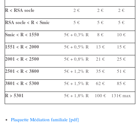
R < RSA socle
2 €
2 €
2 €
Note de l’index égalité hommes femmes
RSA socle < R < Smic
5 €
5 €
5 €
Smic < R < 1550
5€ + 0,3% R
8 €
10 €
Actualités
1551 < R < 2000
5€ + 0,5% R
13 €
15 €
Nos actualités
2001 < R < 2500
5€ + 0,8% R
21 €
25 €
2501 < R < 3800
5€ + 1,2% R
35 €
51 €
Contact
3801 < R < 5300
5€ + 1,5% R
62 €
85 €
R > 5301
5€ + 1,8% R
100 €
131€ max
Nous soutenir
Plaquette Médiation familiale [pdf]