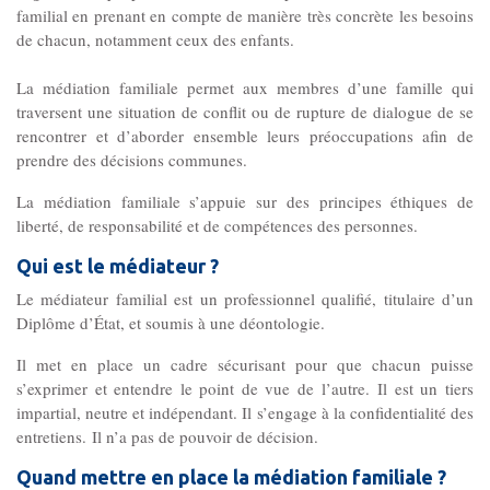
Gouvernance
familial en prenant en compte de manière très concrète les besoins
Conseil d’administration
de chacun, notamment ceux des enfants.
La médiation familiale permet aux membres d’une famille qui
Le siège
traversent une situation de conflit ou de rupture de dialogue de se
rencontrer et d’aborder ensemble leurs préoccupations afin de
prendre des décisions communes.
Son équipe
La médiation familiale s’appuie sur des principes éthiques de
liberté, de responsabilité et de compétences des personnes.
Ses locaux
Qui est le médiateur ?
Le médiateur familial est un professionnel qualifié, titulaire d’un
Son histoire
Diplôme d’État, et soumis à une déontologie.
Il met en place un cadre sécurisant pour que chacun puisse
Ses missions, son objet
s’exprimer et entendre le point de vue de l’autre. Il est un tiers
impartial, neutre et indépendant. Il s’engage à la confidentialité des
entretiens. Il n’a pas de pouvoir de décision.
Rapports d’activité
Quand mettre en place la médiation familiale ?