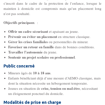
Gouvernance
s’inscrit dans le cadre de la protection de l’enfance, lorsque le
Conseil d’administration
maintien à domicile est compromis mais qu’un placement long
n’est pas souhaité.
Objectifs principaux
:
Le siège
Offrir un cadre sécurisant
et apaisant au jeune.
Prévenir ou éviter un placement
en structure classique.
Son équipe
Gérer les crises familiales
ou personnelles du mineur.
Favoriser un retour en famille
dans de bonnes conditions.
Ses locaux
Travailler l’autonomie
du jeune.
Soutenir un projet scolaire ou professionnel
.
Public concerné
Son histoire
10 à 18 ans
Mineurs âgés de
.
Enfants bénéficiant déjà d’une mesure d’AEMO classique, mais
Ses missions, son objet
dont la situation nécessite un hébergement temporaire.
crise, tension ou mal-être
Jeunes en situation de
, nécessitant
un éloignement ponctuel du domicile.
Rapports d’activité
Modalités de prise en charge