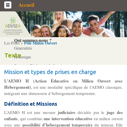
Accueil
L’association
Qui sommes-­nous ?
Pôle Milieu Ouvert
Les Pôles >
Généralités
Texte
Historique
Statuts et Règlement de fonctionnement
Mission et types de prises en charge
L’AEMO H (Action Éducative en Milieu Ouvert avec
Nos partenaires
Hébergement)
, est une modalité spécifique de l’AEMO classique,
Institutionnels
intégrant une dimension d’hébergement temporaire.
Acteurs
Définition et Missions
Professionnels
judiciaire
juge des
L’AEMO H est une mesure
décidée par le
enfants
une intervention éducative
, qui combine
en milieu ouvert
possibilité d’hébergement temporaire
avec une
du mineur. Elle