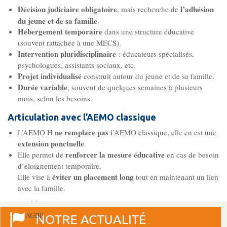
Décision judiciaire obligatoire
l’adhésion
, mais recherche de
Les Pôles
du jeune et de sa famille
.
Hébergement temporaire
dans une structure éducative
(souvent rattachée à une MECS).
Pôle Socio-­Éducatif
Intervention pluridisciplinaire
: éducateurs spécialisés,
Service de Prévention spécialisée territorialisée
psychologues, assistants sociaux, etc.
Projet individualisé
construit autour du jeune et de sa famille.
Durée variable
, souvent de quelques semaines à plusieurs
Pôle Milieu Ouvert
mois, selon les besoins.
SIE
Articulation avec l’AEMO classique
AEMO
ne remplace pas
L’AEMO H
l’AEMO classique, elle en est une
AEMO H
extension ponctuelle
.
renforcer la mesure éducative
Elle permet de
en cas de besoin
d’éloignement temporaire.
Pôle Protection et Soutien Familial
éviter un placement long
Elle vise à
tout en maintenant un lien
Médiation familiale
avec la famille.
VPT
AGBF