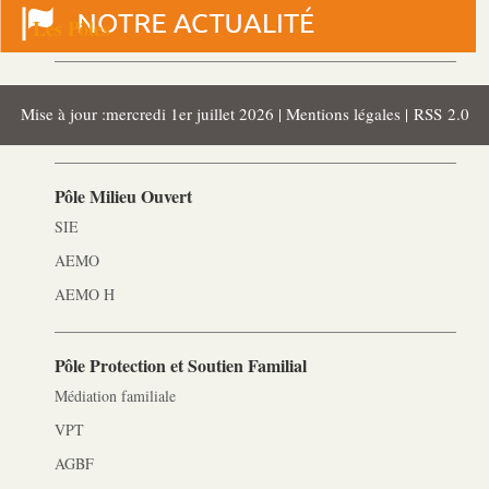
Les Pôles
Pôle Socio-­Éducatif
Mise à jour :mercredi 1er juillet 2026 |
Mentions légales
|
RSS 2.0
Service de Prévention spécialisée territorialisée
Pôle Milieu Ouvert
SIE
AEMO
AEMO H
Pôle Protection et Soutien Familial
Médiation familiale
VPT
AGBF