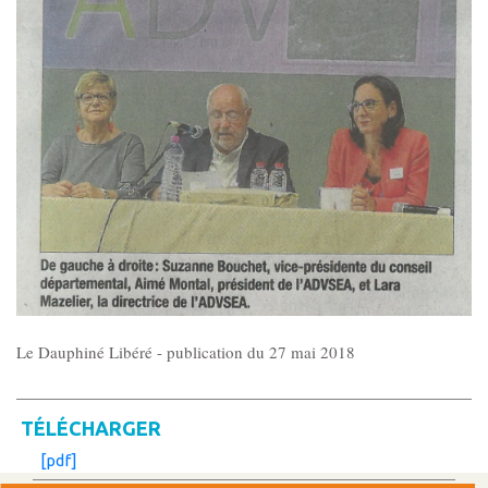
Gouvernance
Conseil d’administration
Le siège
Son équipe
Ses locaux
Son histoire
Le Dauphiné Libéré - publication du 27 mai 2018
Ses missions, son objet
TÉLÉCHARGER
Rapports d’activité
[pdf]