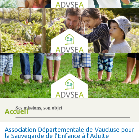
Gouvernance
Conseil d’administration
Le siège
Son équipe
Ses locaux
Son histoire
Ses missions, son objet
Accueil
Rapports d’activité
Association Départementale de Vaucluse pour
la Sauvegarde de l’Enfance à l’Adulte