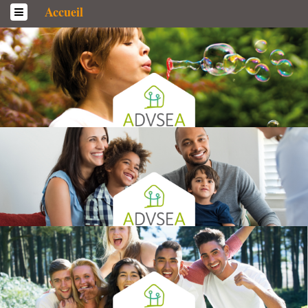
Accueil
L’association
Qui sommes-­nous ?
Généralités
Historique
Statuts et Règlement de fonctionnement
Nos partenaires
Institutionnels
Acteurs
Professionnels