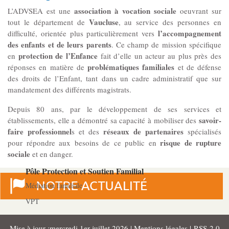
association à vocation sociale
L’ADVSEA est une
oeuvrant sur
Les Pôles
Vaucluse
tout le département de
, au service des personnes en
l’accompagnement
difficulté, orientée plus particulièrement vers
Pôle Socio-­Éducatif
des enfants et de leurs parents
. Ce champ de mission spécifique
protection de l’Enfance
en
fait d’elle un acteur au plus près des
Service de Prévention spécialisée territorialisée
problématiques familiales
réponses en matière de
et de défense
des droits de l’Enfant, tant dans un cadre administratif que sur
mandatement des différents magistrats.
Pôle Milieu Ouvert
SIE
Depuis 80 ans, par le développement de ses services et
savoir-
établissements, elle a démontré sa capacité à mobiliser des
AEMO
faire professionnel
réseaux de partenaires
s et des
spécialisés
AEMO H
risque de rupture
pour répondre aux besoins de ce public en
sociale
et en danger.
Pôle Protection et Soutien Familial
Médiation familiale
VPT
AGBF
Mise à jour :mercredi 1er juillet 2026 |
Mentions légales
|
RSS 2.0