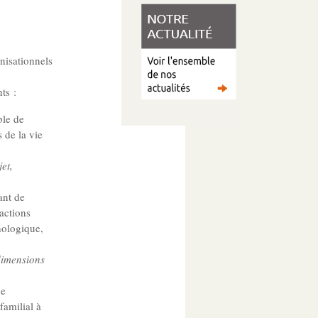
nisationnels
ts :
ble de
 de la vie
et,
ant de
 actions
hologique,
 dimensions
de
familial à