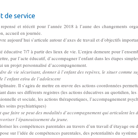
t de service
e repensé et réécrit pour l’année 2018 à l’aune des changements orga
on, accueil en journée.
vre aujourd’hui s’articule autour d’axes de travail et d’objectifs importan
té éducative 7/7 à partir des lieux de vie. L’enjeu demeure pour l’ensem
ettre, par l’acte éducatif, d’accompagner l’enfant dans les étapes simples
 lui un projet personnalisé d’accompagnement.
adre de vie sécurisant, donner à l’enfant des repères, le situer comme suj
e l’enfant et/ou de l’adolescent
plinaire. Il s’agira de mettre en œuvre des actions coordonnées permett
nt dans ses différents registres (les actions éducatives au quotidien, les
essionnelle et sociale, les actions thérapeutiques, l’accompagnement psyc
les soins psychiatriques)
tant que faire se peut des modalités d’accompagnement qui articulent les
 favoriser l’épanouissement du jeune.
aloriser les compétences parentales au travers d’un travail d’étayage ou 
repose sur l’idée de compétences parentales, des potentialités du système 