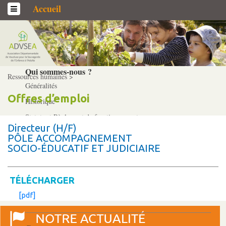
Accueil
L’association
Qui sommes-­nous ?
Ressources humaines >
Généralités
Offres d’emploi
Historique
Statuts et Règlement de fonctionnement
Directeur (H/F)
PÔLE ACCOMPAGNEMENT
SOCIO-ÉDUCATIF ET JUDICIAIRE
Nos partenaires
Institutionnels
Acteurs
TÉLÉCHARGER
Professionnels
[pdf]