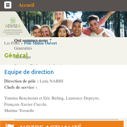
Accueil
L’association
Qui sommes-­nous ?
Pôle Milieu Ouvert
Les Pôles >
Généralités
Général
Historique
Statuts et Règlement de fonctionnement
Equipe de direction
Direction de pôle :
Laila NABIH
Nos partenaires
Chefs de service :
Institutionnels
Yamina Benchenni et Eric Birling, Laurence Depeyre,
Acteurs
François-Xavier Cucchi,
Professionnels
Martine Torsiello