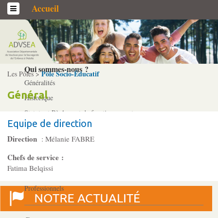
Accueil
L’association
Qui sommes-­nous ?
Pôle Socio-­Éducatif
Les Pôles >
Généralités
Général
Historique
Statuts et Règlement de fonctionnement
Equipe de direction
Direction
: Mélanie FABRE
Nos partenaires
Chefs de service :
Institutionnels
Fatima Belqissi
Acteurs
Professionnels