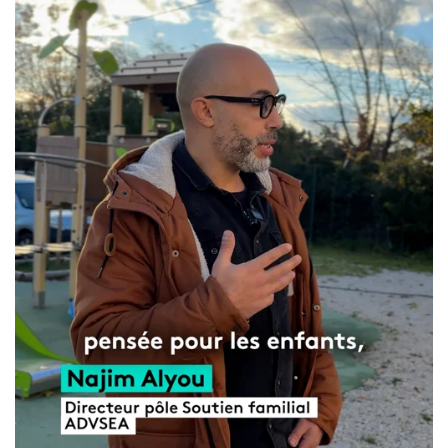
Gouvernance
Conseil d’administration
Le siège
Son équipe
Ses locaux
Son histoire
Ses missions, son objet
Rapports d’activité