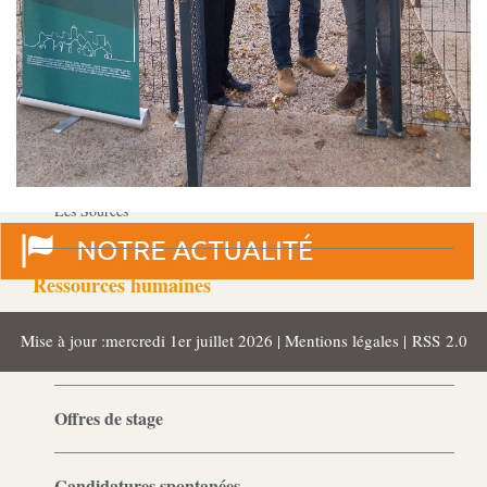
MJPM
Placement familial spécialisé
Pôle Hébergement Collectif
Le Moulin du Vaisseau
La Verdière
Les Sources
Ressources humaines
Mise à jour :mercredi 1er juillet 2026 |
Mentions légales
|
RSS 2.0
Offres d’emploi
Offres de stage
Candidatures spontanées