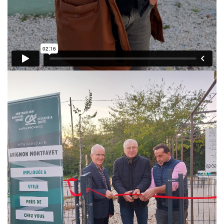
Les Pôles
Pôle Socio-­Éducatif
Service de Prévention spécialisée territorialisée
Pôle Milieu Ouvert
SIE
AEMO
AEMO H
Pôle Protection et Soutien Familial
Médiation familiale
VPT
AGBF