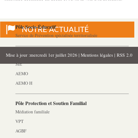
Les Pôles
Pôle Socio-­Éducatif
Service de Prévention spécialisée territorialisée
Mise à jour :mercredi 1er juillet 2026 |
Mentions légales
|
RSS 2.0
Pôle Milieu Ouvert
SIE
AEMO
AEMO H
Pôle Protection et Soutien Familial
Médiation familiale
VPT
AGBF