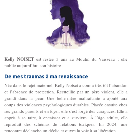
Gouvernance
Conseil d’administration
Le siège
Son équipe
Kelly NOISET
est restée 3 ans au Moulin du Vaisseau ; elle
Ses locaux
publie aujourd’hui son histoire
De mes traumas à ma renaissance
Son histoire
Née dans le rejet maternel, Kelly Noiset a connu très tôt l’abandon
et l’absence de protection. Recueillie par un père violent, elle a
grandi dans la peur. Une belle-mère maltraitante a ajouté aux
Ses missions, son objet
coups des violences psychologiques durables. Placée ensuite chez
ses grands-parents et en foyer, elle s’est forgé des carapaces. Elle a
appris à se taire, à encaisser et à survivre. À l’âge adulte, elle
Rapports d’activité
reproduit des schémas de relations toxiques. En 2024, une
rencontre déclenche un déclic et ouvre la voie à sa libération.