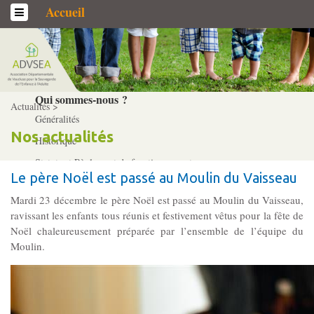
Accueil
L’association
Qui sommes-­nous ?
Actualités >
Généralités
Nos actualités
Historique
Statuts et Règlement de fonctionnement
Le père Noël est passé au Moulin du Vaisseau
Mardi 23 décembre le père Noël est passé au Moulin du Vaisseau,
Nos partenaires
ravissant les enfants tous réunis et festivement vêtus pour la fête de
Institutionnels
Noël chaleureusement préparée par l’ensemble de l’équipe du
Moulin.
Acteurs
Professionnels