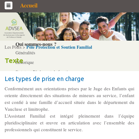
Accueil
L’association
Qui sommes-­nous ?
Pôle Protection et Soutien Familial
Les Pôles >
Généralités
Texte
Historique
Statuts et Règlement de fonctionnement
Les types de prise en charge
Conformément aux orientations prises par le Juge des Enfants qui
Nos partenaires
oriente directement des situations de mineurs au service, l’enfant
Institutionnels
est confié à une famille d’accueil située dans le département du
Vaucluse et limitrophe.
Acteurs
L’Assistant Familial est intégré pleinement dans l’équipe
Professionnels
pluridisciplinaire et œuvre en articulation avec l’ensemble des
professionnels qui constituent le service.