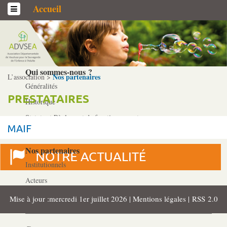
Accueil
L’association
Qui sommes-­nous ?
Nos partenaires
L’association >
Généralités
PRESTATAIRES
Historique
Statuts et Règlement de fonctionnement
MAIF
Nos partenaires
Institutionnels
Acteurs
Professionnels
Mise à jour :mercredi 1er juillet 2026 |
Mentions légales
|
RSS 2.0