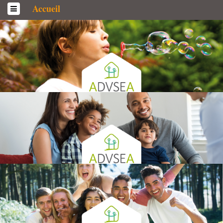
Accueil
L’association
Qui sommes-­nous ?
Généralités
Historique
Statuts et Règlement de fonctionnement
Nos partenaires
Institutionnels
Acteurs
Professionnels