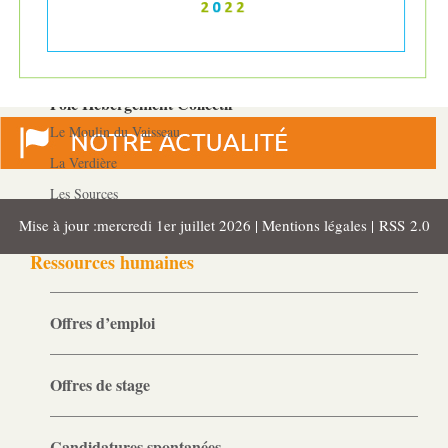
MJPM
Placement familial spécialisé
Pôle Hébergement Collectif
Le Moulin du Vaisseau
La Verdière
Les Sources
Mise à jour :mercredi 1er juillet 2026 |
Mentions légales
|
RSS 2.0
Ressources humaines
Offres d’emploi
Offres de stage
Candidatures spontanées