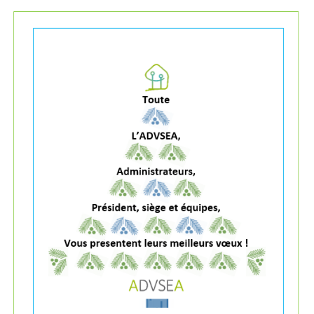
Les Pôles
Pôle Socio-­Éducatif
Service de Prévention spécialisée territorialisée
Pôle Milieu Ouvert
SIE
AEMO
AEMO H
Pôle Protection et Soutien Familial
Médiation familiale
VPT
AGBF