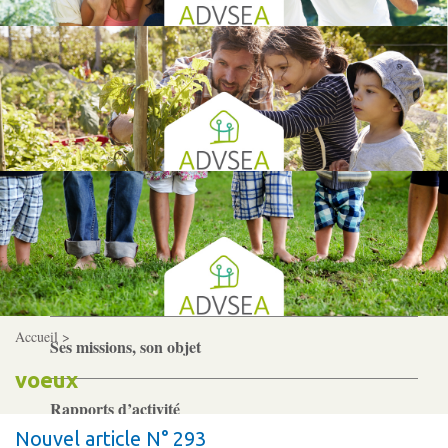
Gouvernance
Conseil d’administration
Le siège
Son équipe
Ses locaux
Son histoire
Accueil >
Ses missions, son objet
voeux
Rapports d’activité
Nouvel article N° 293