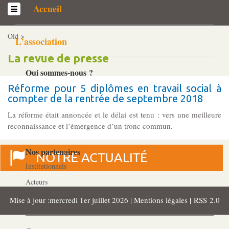
Accueil
Old >
L’association
La revue de presse
Qui sommes-­nous ?
Généralités
Réforme pour 5 diplômes en travail social à
compter de la rentrée de septembre 2018
Historique
La réforme était annoncée et le délai est tenu : vers une meilleure
Statuts et Règlement de fonctionnement
reconnaissance et l’émergence d’un tronc commun.
Nos partenaires
Institutionnels
Acteurs
Professionnels
Mise à jour :mercredi 1er juillet 2026 |
Mentions légales
|
RSS 2.0