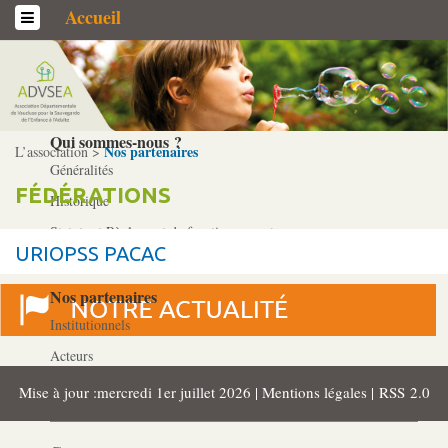
Accueil
L’association
Qui sommes-­nous ?
Nos partenaires
L’association >
Généralités
FÉDÉRATIONS
Historique
Statuts et Règlement de fonctionnement
URIOPSS PACAC
Nos partenaires
Institutionnels
Acteurs
Professionnels
Mise à jour :mercredi 1er juillet 2026 |
Mentions légales
|
RSS 2.0