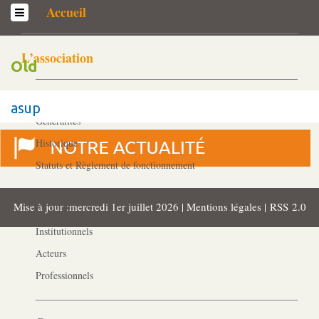
Accueil
L’association
Old
Qui sommes-­nous ?
asup
Généralités
Historique
Statuts et Règlement de fonctionnement
Mise à jour :mercredi 1er juillet 2026 |
Mentions légales
|
RSS 2.0
Nos partenaires
Institutionnels
Acteurs
Professionnels