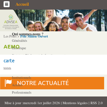
Accueil
L’association
Qui sommes-­nous ?
Pôle Milieu Ouvert
Les Pôles >
Généralités
AEMO
Historique
Statuts et Règlement de fonctionnement
carte
hhhh
Nos partenaires
Institutionnels
Acteurs
Professionnels
Mise à jour :mercredi 1er juillet 2026 |
Mentions légales
|
RSS 2.0